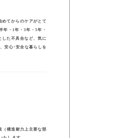
始めてからのケアがとて
年・1年・3年・5年・
っとした不具合など、気に
、安心･安全な暮らしを
疵（構造耐力上主要な部
いたします。