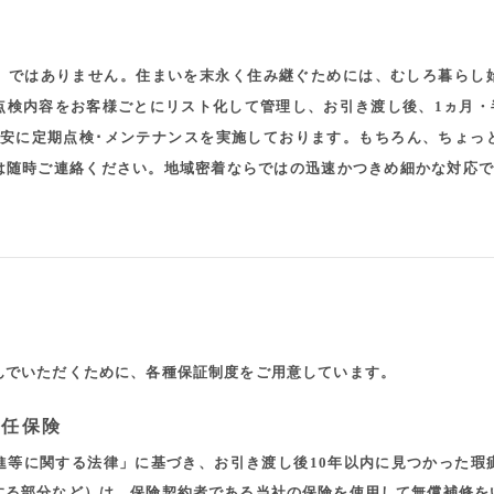
」ではありません。住まいを末永く住み継ぐためには、むしろ暮らし
点検内容をお客様ごとにリスト化して管理し、お引き渡し後、1ヵ月・半
を目安に定期点検･メンテナンスを実施しております。もちろん、ちょ
は随時ご連絡ください。地域密着ならではの迅速かつきめ細かな対応で
んでいただくために、各種保証制度をご用意しています。
責任保険
進等に関する法律」に基づき、お引き渡し後10年以内に見つかった瑕
する部分など）は、保険契約者である当社の保険を使用して無償補修を